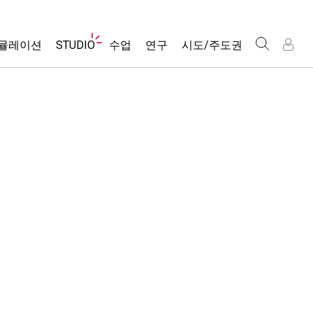
웹
뮬레이션
STUDIO
수업
연구
시도/주도권
사
이
트
About Studio
모든 심(Sims)
활동 검색
포용적 디자인
인
인
탐
Customizable Sims
당신의 활동을 공유하세요.
PhET 글로벌
색
물리학
Start a Free Trial
활동 기여 지침
Data Fluency
수학 및 통계학
Purchase a License
STEM Ed의 DEIB
가상 워크숍
화학
SceneryStack OSE
Professional Learning with PhET
지구 및 우주
Impact Report
Teaching with PhET
생물학
번역된 시뮬레이션
Customizable Sims