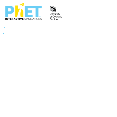
PhET
웹
사
이
트
검
색