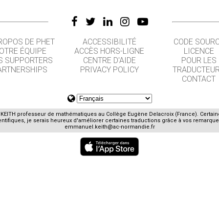
ROPOS DE PHET
ACCESSIBILITÉ
CODE SOUR
OTRE ÉQUIPE
ACCÈS HORS-LIGNE
LICENCE
S SUPPORTERS
CENTRE D'AIDE
POUR LES
ARTNERSHIPS
PRIVACY POLICY
TRADUCTEU
CONTACT
E. KEITH professeur de mathématiques au Collège Eugène Delacroix (France). Certai
ifiques, je serais heureux d'améliorer certaines traductions grâce à vos remarques
emmanuel.keith@ac-normandie.fr
GET APPS FOR SCHOOLS