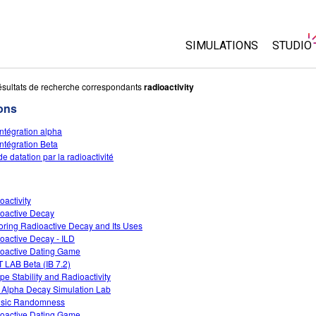
SIMULATIONS
STUDIO
Toutes les simulations
About 
sultats de recherche correspondants
radioactivity
Custo
ons
Physique
Start a
ntégration alpha
Maths
ntégration Beta
Purcha
Chimie
e datation par la radioactivité
Sciences de la Terre
Biologie
oactivity
oactive Decay
Simulations traduites
oring Radioactive Decay and Its Uses
Customizable Sims
oactive Decay - ILD
oactive Dating Game
 LAB Beta (IB 7.2)
ope Stability and Radioactivity
 Alpha Decay Simulation Lab
insic Randomness
oactive Dating Game