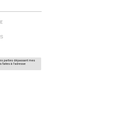
CE
RS
nes parties dépassant mes
 faites à l'adresse