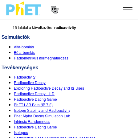
15 találat a következőre:
radioactivity
Keresés
a
Szimulációk
PhET
Website
webhelyén
SZIMULÁCIÓK
Alfa-bomlás
Navigation
Béta-bomlás
Minden szim
Radiometrikus kormeghatározás
STUDIO
Tevékenységek
Fizika
About Studio
OKTATÁS
Radioactivity
Matematika
Customizable Sims
Közreműködések áttekintése
KUTATÁS
Radioactive Decay
Exploring Radioactive Decay and Its Uses
Kémia
Start a Free Trial
Ossza meg oktatási ötleteit
Radioactive Decay - ILD
KEZDEMÉNYEZÉSEK
Radioactive Dating Game
Földtudományok
Purchase a License
PhET LAB Beta (IB 7.2)
Activity Contribution Guidelines
Befogadó tervezés
BEJELENTKEZÉS / REGISZTRÁCIÓ
Isotope Stability and Radioactivity
Biológia
Phet Alpha Decay Simulation Lab
Virtual Workshops
PhET Global
Intrinsic Randomness
BEJELENTKEZÉS / REGISZTRÁCIÓ
Radioactive Dating Game
Lefordított szimulációk
Professional Learning with PhET
Data Fluency
Isotopes
Radioactive Decay, Fission and Chain Reactions