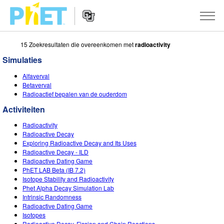
15 Zoekresultaten die overeenkomen met
radioactivity
Zoek
de
Simulaties
PhET
Website
Website
SIMULATIES
Alfaverval
Navigation
Betaverval
All Sims
Radioactief bepalen van de ouderdom
STUDIO
Activiteiten
Fysica
About Studio
ONDERWIJS
Radioactivity
Wiskunde
Customizable Sims
Activiteiten
ONDERZOEK
Radioactive Decay
Exploring Radioactive Decay and Its Uses
Chemie
Start a Free Trial
Deel je activiteiten
Radioactive Decay - ILD
INITIATIVES
Radioactive Dating Game
Aardrijkskunde
Purchase a License
PhET LAB Beta (IB 7.2)
Activity Contribution Guidelines
Inclusive Design
LOG IN / REGISTREER
Isotope Stability and Radioactivity
Biologie
Phet Alpha Decay Simulation Lab
Virtual Workshops
PhET Global
Intrinsic Randomness
LOG IN / REGISTREER
Radioactive Dating Game
Vertaalde simulaties
Professional Learning with PhET
Data Fluency
Isotopes
Radioactive Decay, Fission and Chain Reactions