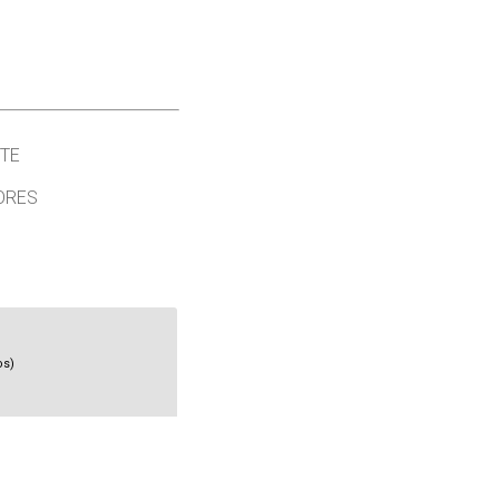
TE
ORES
os)