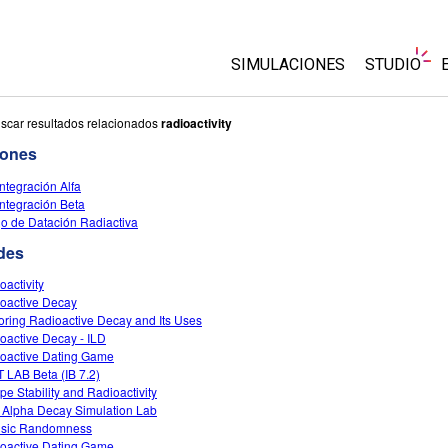
SIMULACIONES
STUDIO
Todas las simulaciones
About Stu
scar resultados relacionados
radioactivity
Customiz
iones
Física
Comience 
ntegración Alfa
Matemáticas y Estadísticas
ntegración Beta
Comprar u
Química
o de Datación Radiactiva
La Tierra y el Espacio
des
Biología
oactivity
oactive Decay
Simulaciones traducidas
oring Radioactive Decay and Its Uses
Customizable Sims
oactive Decay - ILD
oactive Dating Game
 LAB Beta (IB 7.2)
ope Stability and Radioactivity
 Alpha Decay Simulation Lab
insic Randomness
oactive Dating Game