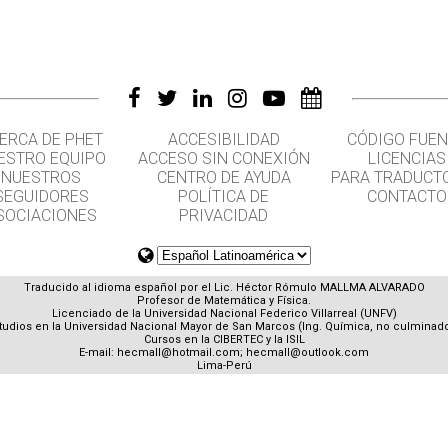
ERCA DE PHET
ACCESIBILIDAD
CÓDIGO FUEN
ESTRO EQUIPO
ACCESO SIN CONEXIÓN
LICENCIAS
NUESTROS
CENTRO DE AYUDA
PARA TRADUCT
SEGUIDORES
POLÍTICA DE
CONTACTO
SOCIACIONES
PRIVACIDAD
Traducido al idioma español por el Lic. Héctor Rómulo MALLMA ALVARADO
Profesor de Matemática y Física.
Licenciado de la Universidad Nacional Federico Villarreal (UNFV)
tudios en la Universidad Nacional Mayor de San Marcos (Ing. Química, no culminad
Cursos en la CIBERTEC y la ISIL
E-mail:
hecmall@hotmail.com
;
hecmall@outlook.com
Lima-Perú