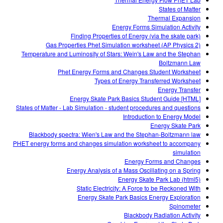
Customizable Sims
Teaching with PhET
DEIB in STEM Ed
States of Matter
Thermal Expansion
SceneryStack OSE
Energy Forms Simulation Activity
Finding Properties of Energy (via the skate park)
Impact Report
Gas Properties Phet Simulation worksheet (AP Physics 2)
Temperature and Luminosity of Stars: Wein's Law and the Stephan
Boltzmann Law
Phet Energy Forms and Changes Student Worksheet
Types of Energy Transferred Worksheet
Energy Transfer
Energy Skate Park Basics Student Guide [HTML]
States of Matter - Lab Simulation - student procedures and questions
Introduction to Energy Model
Energy Skate Park
Blackbody spectra: Wien's Law and the Stephan-Boltzmann law
PHET energy forms and changes simulation worksheet to accompany
simulation
Energy Forms and Changes
Energy Analysis of a Mass Oscillating on a Spring
Energy Skate Park Lab (html5)
Static Electricity: A Force to be Reckoned With
Energy Skate Park Basics Energy Exploration
Spinometer
Blackbody Radiation Activity