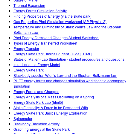
Customizable Sims
Teaching with PhET
DEIA în Educația STEM
Thermal Expansion
Energy Forms Simulation Activity
SceneryStack OSE
Finding Properties of Energy (via the skate park)
Gas Properties Phet Simulation worksheet (AP Physics 2)
Impact Report
Temperature and Luminosity of Stars: Wein's Law and the Stephan
Boltzmann Law
Phet Energy Forms and Changes Student Worksheet
Types of Energy Transferred Worksheet
Energy Transfer
Energy Skate Park Basics Student Guide [HTML]
States of Matter - Lab Simulation - student procedures and questions
Introduction to Energy Model
Energy Skate Park
Blackbody spectra: Wien's Law and the Stephan-Boltzmann law
PHET energy forms and changes simulation worksheet to accompany
simulation
Energy Forms and Changes
Energy Analysis of a Mass Oscillating on a Spring
Energy Skate Park Lab (html5)
Static Electricity: A Force to be Reckoned With
Energy Skate Park Basics Energy Exploration
Spinometer
Blackbody Radiation Activity
Graphing Energy at the Skate Park