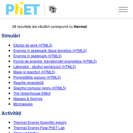
38 rezultate ale căutării corespund cu
thermal
.
Căutați
pe
Simulări
site-
Navigarea
ul
SIMULĂRI
Efectul de seră (HTML5)
principală
PhET
Energia în skatepark: Baze teoretice (HTML5)
a
Toate simulările
Energia în skatepark (HTML5)
STUDIO
website-
Forme de energie -transformări energetice (HTML5)
ului
Laborator - studiul pendulului (HTML5)
Fizică
About Studio
DESPRE PREDARE
Mase și resorturi (HTML5)
Proprietățile gazului (HTML5)
Matematică și Statistică
Customizable Sims
Activități
CERCETARE
Reacţie reversibilă
Spectrul corpului negru (HTML5)
Chimie
Start a Free Trial
Contribuiți cu o activitate
INIȚIATIVE
The Greenhouse Effect
Masses & Springs
Științele Pământului și ale Spațiului
Purchase a License
Ghid privind contribuția la activități
Design incluziv
AUTENTIFICARE / ÎNREGISTRARE
Microwaves
Biologie
Activități
Workshopuri virtuale
PhET Global
AUTENTIFICARE / ÎNREGISTRARE
Thermal Energy Scientific Inquiry
Simulări traduse
Professional Learning with PhET
Data Fluency
Thermal Energy Flow PhET Lab
States of Matter