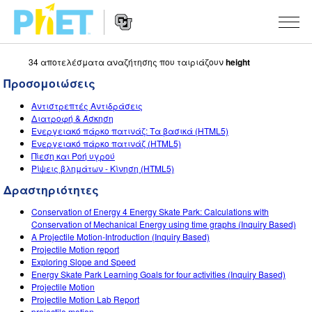
34 αποτελέσματα αναζήτησης που ταιριάζουν
height
Αναζήτηση
στον
Προσομοιώσεις
Ιστότοπο
Website
του
ΠΡΟΣΟΜΟΙΏΣΕΙΣ
Αντιστρεπτές Αντιδράσεις
Navigation
PhET
Διατροφή & Άσκηση
All Sims
Ενεργειακό πάρκο πατινάζ: Τα βασικά (HTML5)
STUDIO
Ενεργειακό πάρκο πατινάζ (HTML5)
Πίεση και Ροή υγρού
Φυσική
About Studio
ΔΙΔΑΣΚΑΛΊΑ
Ρίψεις βλημάτων - Κίνηση (HTML5)
Μαθηματικά
Customizable Sims
Περιήγηση στις δραστηριότητες
ΈΡΕΥΝΑ
Δραστηριότητες
Χημεία
Start a Free Trial
Διαμοιράστε τις δραστηριότητές σας
Conservation of Energy 4 Energy Skate Park: Calculations with
INITIATIVES
Conservation of Mechanical Energy using time graphs (Inquiry Based)
Επιστήμη της γης
Purchase a License
A Projectile Motion-Introduction (Inquiry Based)
Activity Contribution Guidelines
Inclusive Design
ΣΎΝΔΕΣΗ / ΕΓΓΡΑΦΉ
Projectile Motion report
Βιολογία
Exploring Slope and Speed
Virtual Workshops
PhET Global
Energy Skate Park Learning Goals for four activities (Inquiry Based)
ΣΎΝΔΕΣΗ / ΕΓΓΡΑΦΉ
Projectile Motion
Μεταφρασμένες προσομοιώσεις
Professional Learning with PhET
Data Fluency
Projectile Motion Lab Report
projectile motion