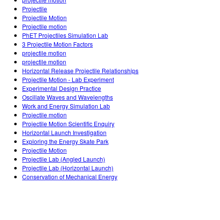
Customizable Sims
Teaching with PhET
DEIB in STEM Ed
Projectile
Projectile Motion
SceneryStack OSE
Projectile motion
PhET Projectiles Simulation Lab
Impact Report
3 Projectile Motion Factors
projectile motion
projectile motion
Horizontal Release Projectile Relationships
Projectile Motion - Lab Experiment
Experimental Design Practice
Oscillate Waves and Wavelengths
Work and Energy Simulation Lab
Projectile motion
Projectile Motion Scientific Enquiry
Horizontal Launch Investigation
Exploring the Energy Skate Park
Projectile Motion
Projectile Lab (Angled Launch)
Projectile Lab (Horizontal Launch)
Conservation of Mechanical Energy