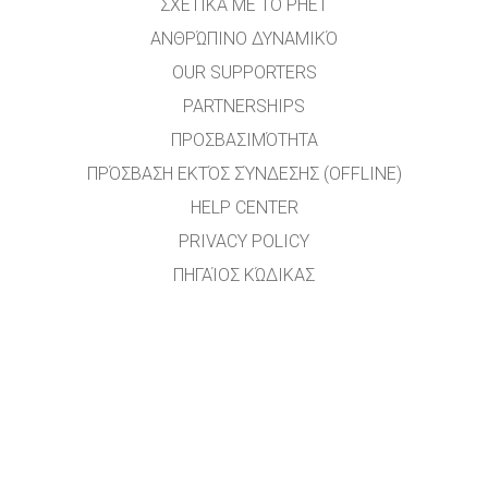
ΣΧΕΤΙΚΆ ΜΕ ΤΟ PHET
ΑΝΘΡΏΠΙΝΟ ΔΥΝΑΜΙΚΌ
OUR SUPPORTERS
PARTNERSHIPS
ΠΡΟΣΒΑΣΙΜΌΤΗΤΑ
ΠΡΌΣΒΑΣΗ ΕΚΤΌΣ ΣΎΝΔΕΣΗΣ (OFFLINE)
HELP CENTER
PRIVACY POLICY
ΠΗΓΑΊΟΣ ΚΏΔΙΚΑΣ
ΑΔΕΙΟΔΌΤΗΣΗ
ΓΙΑ ΜΕΤΑΦΡΑΣΤΈΣ
ΕΠΙΚΟΙΝΩΝΊΑ
Η μετάφραση του ιστότοπου στην ελληνική γλώσσα έγινε από τους
εκπαιδευτικούς: Γιάννη Κασκαμανίδη, Βαγγέλη Κολτσάκη, Ιωάννη Λεύκο και Κωστή