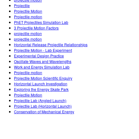
Customizable Sims
Teaching with PhET
STEM Eğitiminde ÇEKA
Projectile
Projectile Motion
SceneryStack OSE
Projectile motion
PhET Projectiles Simulation Lab
Impact Report
3 Projectile Motion Factors
projectile motion
projectile motion
Horizontal Release Projectile Relationships
Projectile Motion - Lab Experiment
Experimental Design Practice
Oscillate Waves and Wavelengths
Work and Energy Simulation Lab
Projectile motion
Projectile Motion Scientific Enquiry
Horizontal Launch Investigation
Exploring the Energy Skate Park
Projectile Motion
Projectile Lab (Angled Launch)
Projectile Lab (Horizontal Launch)
Conservation of Mechanical Energy