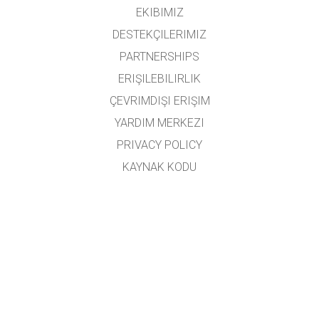
EKIBIMIZ
DESTEKÇILERIMIZ
PARTNERSHIPS
ERIŞILEBILIRLIK
ÇEVRIMDIŞI ERIŞIM
YARDIM MERKEZI
PRIVACY POLICY
KAYNAK KODU
LISANSLAMA
ÇEVIRMENLER İÇIN
İLETIŞIM
Mehmet Gündüz, Sümeyra Hallaç Karakapıcı ve Dilek Turan tarafından Türkçe'ye
çevrilmiştir.