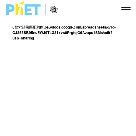
0搜索结果匹配的
https://docs.google.com/spreadsheets/d/1d-
搜
OJ855SB95nuEWJ9TLG81xvs0PrgfqiO6Azaps1SMs/edit?
索
usp=sharing
PhET
Website
仿真程序
网
Navigation
站
All Sims
STUDIO
物理
About Studio
TEACHING
Customizable Sims
数学
浏览
搜索
Start a Free Trial
化学
分享你的活动
INITIATIVES
Purchase a License
地球科学
Activity Contribution Guidelines
Inclusive Design
登录/注册
生物
Virtual Workshops
PhET Global
登录/注册
Professional Learning with PhET
翻译仿真程序
Data Fluency