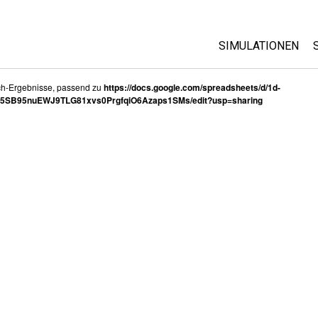
SIMULATIONEN
All Sims
ch-Ergebnisse, passend zu
https://docs.google.com/spreadsheets/d/1d-
5SB95nuEWJ9TLG81xvs0PrgfqiO6Azaps1SMs/edit?usp=sharing
Physik
Mathematik
Chemie
Geowissenschaft
Biologie
Übersetze Simula
Customizable Si