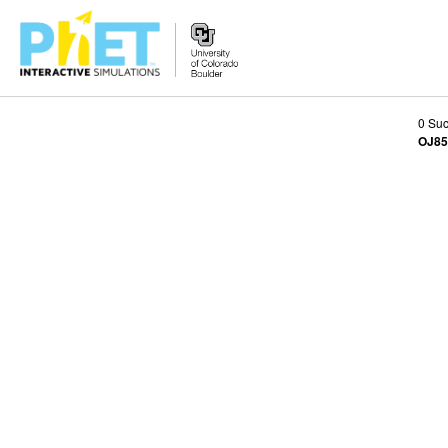
PhET
0 Su
Seite
OJ85
durchsuchen