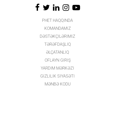
PHET HAQQINDA
KOMANDAMIZ
DƏSTƏKÇILƏRIMIZ
TƏRƏFDAŞLIQ
ƏLÇATANLIQ
OFLAYN GIRIŞ
YARDIM MƏRKƏZI
GIZLILIK SIYASƏTI
MƏNBƏ KODU
LISENZIYALAŞDIRMA
TƏRCÜMƏÇILƏR ÜÇÜN
ƏLAQƏ