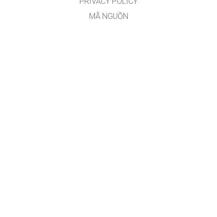
PRIVACY POLICY
MÃ NGUỒN
VIỆC CẤP PHÉP
DÀNH CHO DỊCH GIẢ
CONTACT
PhET_VN
Cao Sĩ Sơn
Sài Gòn, Việt Nam.
GET APPS FOR SCHOOLS