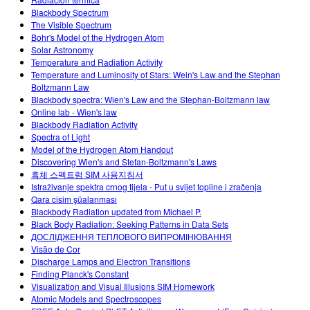
Customizable Sims
Teaching with PhET
DEIB in STEM Ed
Blackbody Spectrum
The Visible Spectrum
SceneryStack OSE
Bohr's Model of the Hydrogen Atom
Solar Astronomy
Impact Report
Temperature and Radiation Activity
Temperature and Luminosity of Stars: Wein's Law and the Stephan
Boltzmann Law
Blackbody spectra: Wien's Law and the Stephan-Boltzmann law
Online lab - Wien's law
Blackbody Radiation Activity
Spectra of Light
Model of the Hydrogen Atom Handout
Discovering Wien's and Stefan-Boltzmann's Laws
흑체 스펙트럼 SIM 사용지침서
Istraživanje spektra crnog tijela - Put u svijet topline i zračenja
Qara cisim şüalanması
Blackbody Radiation updated from Michael P.
Black Body Radiation: Seeking Patterns in Data Sets
ДОСЛІДЖЕННЯ ТЕПЛОВОГО ВИПРОМІНЮВАННЯ
Visão de Cor
Discharge Lamps and Electron Transitions
Finding Planck's Constant
Visualization and Visual Illusions SIM Homework
Atomic Models and Spectroscopes