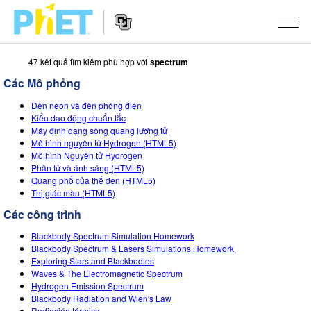
47 kết quả tìm kiếm phù hợp với
spectrum
Tìm
trên
Các Mô phỏng
Website
Website
PhET
CÁC MÔ PHỎNG
Đèn neon và đèn phóng điện
Navigation
Kiểu dao động chuẩn tắc
Tất cả các Sim
Máy định dạng sóng quang lượng tử
STUDIO
Mô hình nguyên tử Hydrogen (HTML5)
Mô hình Nguyên tử Hydrogen
Vật lý
About Studio
DẠY HỌC
Phân tử và ánh sáng (HTML5)
Quang phổ của thể đen (HTML5)
Toán và Thống kê
Customizable Sims
Hoạt động
NGHIÊN CỨU
Thị giác màu (HTML5)
Hoá học
Start a Free Trial
Chia sẻ các hoạt động của bạn
Các công trình
SÁNG KIẾN
Trái đất và Không gian
Purchase a License
Blackbody Spectrum Simulation Homework
Activity Contribution Guidelines
Inclusive Design
SIGN IN / REGISTER
Blackbody Spectrum & Lasers Simulations Homework
Sinh học
Exploring Stars and Blackbodies
Virtual Workshops
PhET Global
Waves & The Electromagnetic Spectrum
SIGN IN / REGISTER
Hydrogen Emission Spectrum
Các Mô phỏng đã dịch
Professional Learning with PhET
Data Fluency
Blackbody Radiation and Wien's Law
Radiación térmica