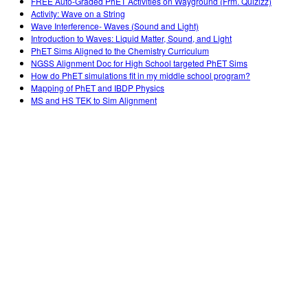
FREE Auto-Graded PhET Activities on Wayground (Frm. Quizizz)
Activity: Wave on a String
Wave Interference- Waves (Sound and Light)
Introduction to Waves: Liquid Matter, Sound, and Light
PhET Sims Aligned to the Chemistry Curriculum
NGSS Alignment Doc for High School targeted PhET Sims
How do PhET simulations fit in my middle school program?
Mapping of PhET and IBDP Physics
MS and HS TEK to Sim Alignment