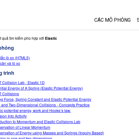
CÁC MÔ PHỎNG
Tất cả các Sim
t quả tìm kiếm phù hợp với
Elastic
phỏng
Vật lý
lắc lò xo (HTML5)
Toán và Thống kê
cân và lò xo
Hoá học
 trình
Trái đất và Không 
 Collision Lab - Elastic 1D
Sinh học
ntial Energy of A Spring (Elastic Potential Energy)
 Collisions
Các Mô phỏng đã 
ng Force, Spring Constant and Elastic Potential Energy
Customizable Sim
 and Two-Dimensional Collisions - Concepts Practice
tic potential energy, work and Hooke’s law.
sion Into Activity
oduction to Momentum and Elastic Collisions Lab
ervation of Linear Momentum
ervation of Energy using Masses and Springs (Inquiry Based)
ision in one and two dimensions