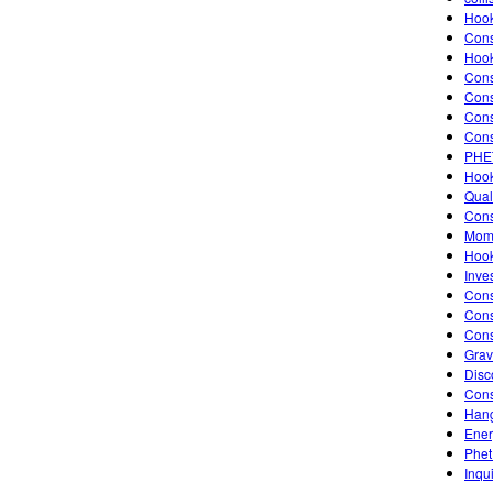
Hook
Cons
Hook
Cons
Cons
Cons
Cons
PHET
Hook
Qual
Cons
Mome
Hook
Inve
Cons
Cons
Cons
Grav
Disc
Cons
Han
Ener
Phet
Inqu