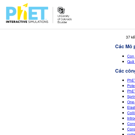
Tìm
37 kế
trên
Các Mô 
Website
PhET
Con 
Quả 
Các công
PhET
Pote
PhET
Spri
One-
Elas
Colli
Intr
Cons
Cons
coll