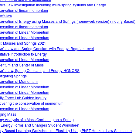
e's Law investigation including multi-spring systems and Energy
ervation of linear momentum
e's law
ervation of Energy using Masses and Springs (homework version) (Inquiry Based)
ervation of linear momentum
ervation of Linear Momentum
ervation of Linear Momentum
: Masses and Springs 2021
e's Law and Spring Constant with Energy: Regular Level
itative Introduction to Energy
ervation of Linear Momentum
ntum and Center of Mass
e's Law, Spring Constant, and Energy HONORS
stigating Springs
ervation of Momentum
ervation of Linear Momentum
ervation of Linear Momentum
ity Force Lab Guided Inquiry
overing the conservation of momentum
ervation of Linear Momentum
ging Mass
gy Analysis of a Mass Oscillating on a Spring
 Energy Forms and Changes Student Worksheet
iry-Based Learning Worksheet on Elasticity Using PhET Hooke’s Law Simulation