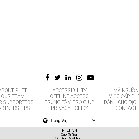
ABOUT PHET
ACCESSIBILITY
MÃ NGUỒN
OUR TEAM
OFFLINE ACCESS
VIỆC CẤP PH
R SUPPORTERS
TRUNG TÂM TRỢ GIÚP
DÀNH CHO DỊCH
ARTNERSHIPS
PRIVACY POLICY
CONTACT
PhET_VN
Cao Sĩ Sơn
Sài Gòn, Việt Nam.