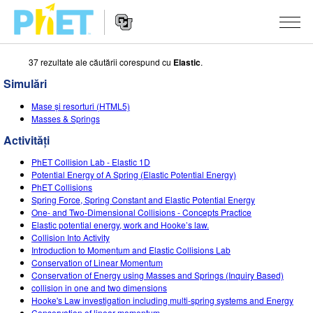
37 rezultate ale căutării corespund cu
Elastic
.
Căutați
pe
Simulări
site-
Navigarea
ul
SIMULĂRI
Mase și resorturi (HTML5)
principală
PhET
Masses & Springs
a
Toate simulările
STUDIO
website-
Activități
ului
Fizică
About Studio
DESPRE PREDARE
PhET Collision Lab - Elastic 1D
Potential Energy of A Spring (Elastic Potential Energy)
Matematică și Statistică
Customizable Sims
Activități
CERCETARE
PhET Collisions
Spring Force, Spring Constant and Elastic Potential Energy
Chimie
Start a Free Trial
Contribuiți cu o activitate
One- and Two-Dimensional Collisions - Concepts Practice
INIȚIATIVE
Elastic potential energy, work and Hooke’s law.
Științele Pământului și ale Spațiului
Purchase a License
Collision Into Activity
Ghid privind contribuția la activități
Design incluziv
AUTENTIFICARE / ÎNREGISTRARE
Introduction to Momentum and Elastic Collisions Lab
Biologie
Conservation of Linear Momentum
Workshopuri virtuale
PhET Global
Conservation of Energy using Masses and Springs (Inquiry Based)
AUTENTIFICARE / ÎNREGISTRARE
collision in one and two dimensions
Simulări traduse
Professional Learning with PhET
Data Fluency
Hooke's Law investigation including multi-spring systems and Energy
Conservation of linear momentum