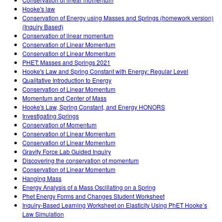
Customizable Sims
Teaching with PhET
DEIA în Educația STEM
Hooke's law
Conservation of Energy using Masses and Springs (homework version)
SceneryStack OSE
(Inquiry Based)
Conservation of linear momentum
Impact Report
Conservation of Linear Momentum
Conservation of Linear Momentum
PHET: Masses and Springs 2021
Hooke's Law and Spring Constant with Energy: Regular Level
Qualitative Introduction to Energy
Conservation of Linear Momentum
Momentum and Center of Mass
Hooke's Law, Spring Constant, and Energy HONORS
Investigating Springs
Conservation of Momentum
Conservation of Linear Momentum
Conservation of Linear Momentum
Gravity Force Lab Guided Inquiry
Discovering the conservation of momentum
Conservation of Linear Momentum
Hanging Mass
Energy Analysis of a Mass Oscillating on a Spring
Phet Energy Forms and Changes Student Worksheet
Inquiry-Based Learning Worksheet on Elasticity Using PhET Hooke’s
Law Simulation