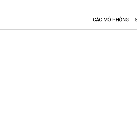
CÁC MÔ PHỎNG
Tất cả các Sim
Vật lý
Toán và Thống kê
Hoá học
Trái đất và Không 
Sinh học
Các Mô phỏng đã 
Customizable Sim