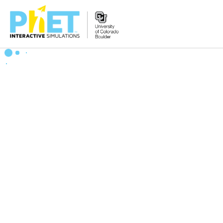
Tìm
trên
Website
PhET