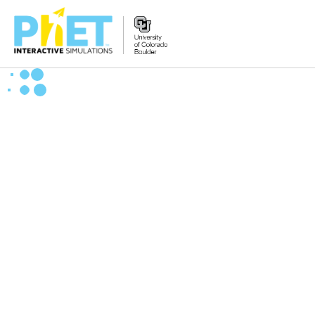
PhET
વેબસાઇટ
શોધો