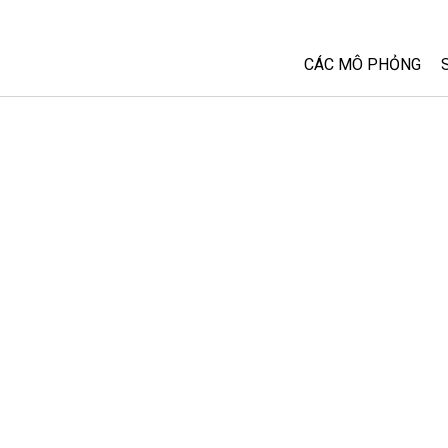
CÁC MÔ PHỎNG
Tất cả các Sim
Vật lý
Toán và Thống kê
Hoá học
Trái đất và Không 
Sinh học
Các Mô phỏng đã 
Customizable Sim