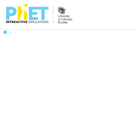
Tìm
trên
Website
PhET