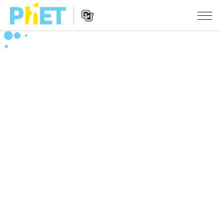
搜
索
PhET
Website
仿真程序
网
Navigation
站
All Sims
STUDIO
物理
About Studio
TEACHING
Customizable Sims
数学
浏览
搜索
Start a Free Trial
化学
分享你的活动
INITIATIVES
Purchase a License
地球科学
Activity Contribution Guidelines
Inclusive Design
登录/注册
生物
Virtual Workshops
PhET Global
登录/注册
Professional Learning with PhET
翻译仿真程序
Data Fluency