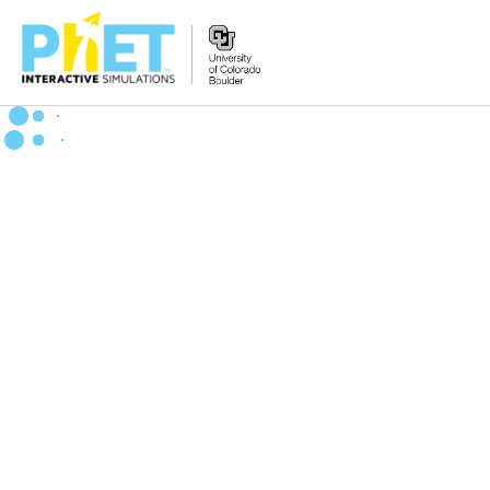
PhET
વેબસાઇટ
શોધો