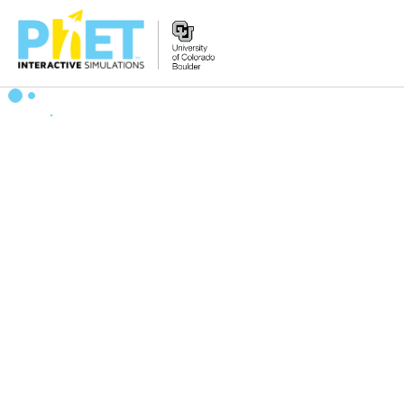
Tìm
trên
Website
PhET