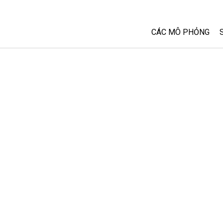
CÁC MÔ PHỎNG
Tất cả các Sim
Vật lý
Toán và Thống kê
Hoá học
Trái đất và Không 
Sinh học
Các Mô phỏng đã 
Customizable Sim