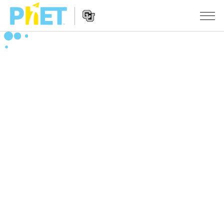
Search
the
PhET
Website
Website
シミュレーション
Navigation
All Sims
STUDIO
物理
About Studio
TEACHING
Customizable Sims
数学
アクティビティ一覧
研究
Start a Free Trial
化学
Contribute an Activity
INITIATIVES
Purchase a License
地球科学
Activity Contribution Guidelines
Inclusive Design
ログイン / 登録
Virtual Workshops
生物
PhET Global
ログイン / 登録
Professional Learning with PhET
翻訳版シミュレーション
Data Fluency