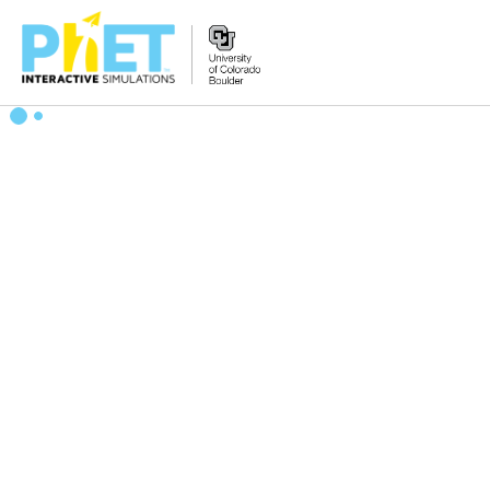
PhET
વેબસાઇટ
શોધો