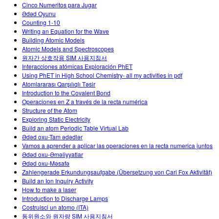
Cinco Numeritos para Jugar
Ədəd Oyunu
Counting 1-10
Writing an Equation for the Wave
Building Atomic Models
Atomic Models and Spectroscopes
원자간 상호작용 SIM 사용지침서
Interacciones atómicas Exploración PhET
Using PhET in High School Chemistry- all my activities in pdf
Atomlararası Qarşılıqlı Təsir
Introduction to the Covalent Bond
Operaciones en Z a través de la recta numérica
Structure of the Atom
Exploring Static Electricity
Build an atom Periodic Table Virtual Lab
Ədəd oxu-Tam ədədlər
Vamos a aprender a aplicar las operaciones en la recta numerica juntos
Ədəd oxu-Əməliyyatlar
Ədəd oxu-Məsafə
Zahlengerade Erkundungsaufgabe (Übersetzung von Cari Fox Aktivität)
Build an Ion Inquiry Activity
How to make a laser
Introduction to Discharge Lamps
Costruisci un atomo (ITA)
동위원소와 원자량 SIM 사용지침서