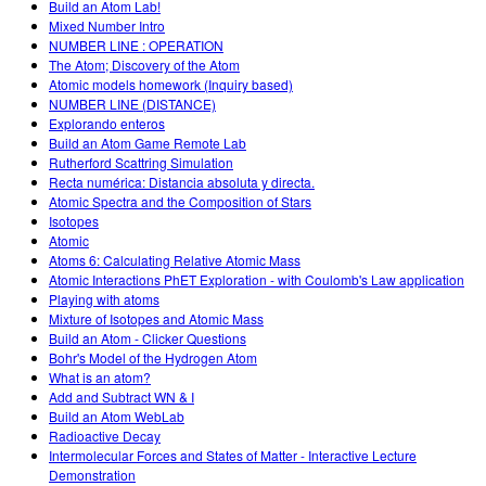
Build an Atom Lab!
Mixed Number Intro
NUMBER LINE : OPERATION
The Atom; Discovery of the Atom
Atomic models homework (Inquiry based)
NUMBER LINE (DISTANCE)
Explorando enteros
Build an Atom Game Remote Lab
Rutherford Scattring Simulation
Recta numérica: Distancia absoluta y directa.
Atomic Spectra and the Composition of Stars
Isotopes
Atomic
Atoms 6: Calculating Relative Atomic Mass
Atomic Interactions PhET Exploration - with Coulomb's Law application
Playing with atoms
Mixture of Isotopes and Atomic Mass
Build an Atom - Clicker Questions
Bohr's Model of the Hydrogen Atom
What is an atom?
Add and Subtract WN & I
Build an Atom WebLab
Radioactive Decay
Intermolecular Forces and States of Matter - Interactive Lecture
Demonstration