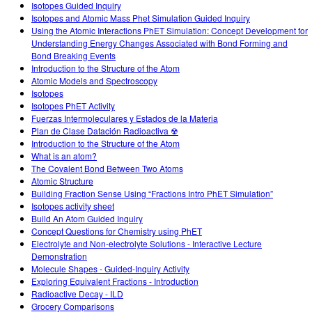
Isotopes Guided Inquiry
Isotopes and Atomic Mass Phet Simulation Guided Inquiry
Using the Atomic Interactions PhET Simulation: Concept Development for
Understanding Energy Changes Associated with Bond Forming and
Bond Breaking Events
Introduction to the Structure of the Atom
Atomic Models and Spectroscopy
Isotopes
Isotopes PhET Activity
Fuerzas Intermoleculares y Estados de la Materia
Plan de Clase Datación Radioactiva ☢
Introduction to the Structure of the Atom
What is an atom?
The Covalent Bond Between Two Atoms
Atomic Structure
Building Fraction Sense Using “Fractions Intro PhET Simulation”
Isotopes activity sheet
Build An Atom Guided Inquiry
Concept Questions for Chemistry using PhET
Electrolyte and Non-electrolyte Solutions - Interactive Lecture
Demonstration
Molecule Shapes - Guided-Inquiry Activity
Exploring Equivalent Fractions - Introduction
Radioactive Decay - ILD
Grocery Comparisons