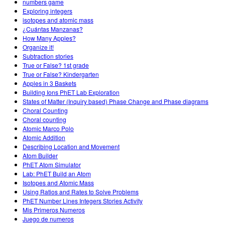
numbers game
Exploring integers
isotopes and atomic mass
¿Cuántas Manzanas?
How Many Apples?
Organize it!
Subtraction stories
True or False? 1st grade
True or False? Kindergarten
Apples in 3 Baskets
Building Ions PhET Lab Exploration
States of Matter (Inquiry based) Phase Change and Phase diagrams
Choral Counting
Choral counting
Atomic Marco Polo
Atomic Addition
Describing Location and Movement
Atom Builder
PhET Atom Simulator
Lab: PhET Build an Atom
Isotopes and Atomic Mass
Using Ratios and Rates to Solve Problems
PhET Number Lines Integers Stories Activity
Mis Primeros Numeros
Juego de numeros