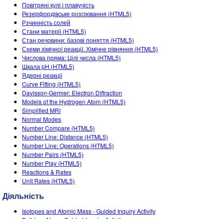
Customizable Sims
Teaching with PhET
Повітряні кулі і плавучість
DEIB in STEM Ed
Резерфордівське розсіювання (HTML5)
Рзчинність солей
SceneryStack OSE
Стани матерії (HTML5)
Стан речовини: базові поняття (HTML5)
Impact Report
Схеми хімічної реакції. Хімічне рівняння (HTML5)
Числова пряма: Цілі числа (HTML5)
Шкала pH (HTML5)
Ядерні реакції
Curve Fitting (HTML5)
Davisson-Germer: Electron Diffraction
Models of the Hydrogen Atom (HTML5)
Simplified MRI
Normal Modes
Number Compare (HTML5)
Number Line: Distance (HTML5)
Number Line: Operations (HTML5)
Number Pairs (HTML5)
Number Play (HTML5)
Reactions & Rates
Unit Rates (HTML5)
Діяльність
Isotopes and Atomic Mass - Guided Inquiry Activity