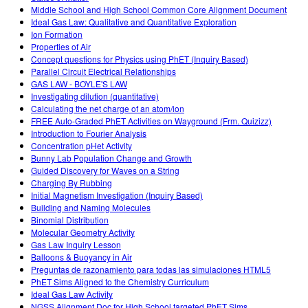
Middle School and High School Common Core Alignment Document
Ideal Gas Law: Qualitative and Quantitative Exploration
Ion Formation
Properties of Air
Concept questions for Physics using PhET (Inquiry Based)
Parallel Circuit Electrical Relationships
GAS LAW - BOYLE'S LAW
Investigating dilution (quantitative)
Calculating the net charge of an atom/ion
FREE Auto-Graded PhET Activities on Wayground (Frm. Quizizz)
Introduction to Fourier Analysis
Concentration pHet Activity
Bunny Lab Population Change and Growth
Guided Discovery for Waves on a String
Charging By Rubbing
Initial Magnetism Investigation (Inquiry Based)
Building and Naming Molecules
Binomial Distribution
Molecular Geometry Activity
Gas Law Inquiry Lesson
Balloons & Buoyancy in Air
Preguntas de razonamiento para todas las simulaciones HTML5
PhET Sims Aligned to the Chemistry Curriculum
Ideal Gas Law Activity
NGSS Alignment Doc for High School targeted PhET Sims