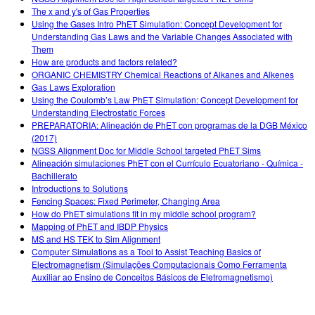
The x and y's of Gas Properties
Using the Gases Intro PhET Simulation: Concept Development for
Understanding Gas Laws and the Variable Changes Associated with
Them
How are products and factors related?
ORGANIC CHEMISTRY Chemical Reactions of Alkanes and Alkenes
Gas Laws Exploration
Using the Coulomb’s Law PhET Simulation: Concept Development for
Understanding Electrostatic Forces
PREPARATORIA: Alineación de PhET con programas de la DGB México
(2017)
NGSS Alignment Doc for Middle School targeted PhET Sims
Alineación simulaciones PhET con el Currículo Ecuatoriano - Química -
Bachillerato
Introductions to Solutions
Fencing Spaces: Fixed Perimeter, Changing Area
How do PhET simulations fit in my middle school program?
Mapping of PhET and IBDP Physics
MS and HS TEK to Sim Alignment
Computer Simulations as a Tool to Assist Teaching Basics of
Electromagnetism (Simulações Computacionais Como Ferramenta
Auxiliar ao Ensino de Conceitos Básicos de Eletromagnetismo)