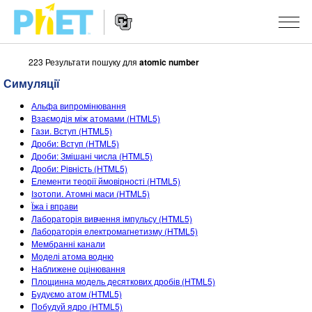
223 Результати пошуку для
atomic number
Пошук
на
Симуляції
сайті
Website
PhET
СИМУЛЯЦІЇ
Альфа випромінювання
Navigation
Взаємодія між атомами (HTML5)
Всі симуляції
Гази. Вступ (HTML5)
STUDIO
Дроби: Вступ (HTML5)
Дроби: Змішані числа (HTML5)
Фізика
About Studio
ВИКЛАДАННЯ
Дроби: Рівність (HTML5)
Елементи теорії ймовірності (HTML5)
Математика
Customizable Sims
Знайди за класифікатором
ДОСЛІДЖЕННЯ
Ізотопи. Атомні маси (HTML5)
Їжа і вправи
Хімія
Start a Free Trial
Поділіться своїми розробками
ІНІЦІАТИВИ
Лабораторія вивчення імпульсу (HTML5)
Лабораторія електромагнетизму (HTML5)
Вивчення Землі
Purchase a License
Activity Contribution Guidelines
Інклюзія
УВІЙТИ / РЕЄСТРАІЦЯ
Мембранні канали
Моделі атома водню
Біологія
Virtual Workshops
PhET Global
Наближене оцінювання
Площинна модель десяткових дробів (HTML5)
УВІЙТИ / РЕЄСТРАІЦЯ
Перекладені симуляції
Professional Learning with PhET
Data Fluency
Будуємо атом (HTML5)
Побудуй ядро (HTML5)