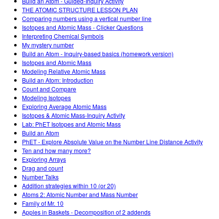
Build an Atom - Guided-Inquiry Activity
THE ATOMIC STRUCTURE LESSON PLAN
Comparing numbers using a vertical number line
Isotopes and Atomic Mass - Clicker Questions
Interpreting Chemical Symbols
My mystery number
Build an Atom - Inquiry-based basics (homework version)
Isotopes and Atomic Mass
Modeling Relative Atomic Mass
Build an Atom: Introduction
Count and Compare
Modeling Isotopes
Exploring Average Atomic Mass
Isotopes & Atomic Mass-Inquiry Activity
Lab: PhET Isotopes and Atomic Mass
Build an Atom
PhET - Explore Absolute Value on the Number Line Distance Activity
Ten and how many more?
Exploring Arrays
Drag and count
Number Talks
Addition strategies within 10 (or 20)
Atoms 2: Atomic Number and Mass Number
Family of Mr. 10
Apples in Baskets - Decomposition of 2 addends