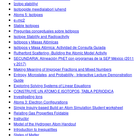
İzotop stabilliyi
Isotoopide meedialabori juhend
Atoms 5: Isotopes
e=mc2
Stable Isotopes
Preguntas conceptuales sobre Isótopos
Isotope Stability and Radioactivity
Isótopos y Masas Atómicas
Isótopos y Masa Atómica: Actividad de Consulta Guiada
Rutherford Scattering--Building the Atomic Model Activity
SECUNDARIA: Alineación PhET con programas de la SEP México (2011
y 2017)
Making Meaning of Improper Fractions and Mixed Numbers
Entropy, Microstates, and Probability - Interactive Lecture Demonstration
Guide
Exploring Solving Systems of Linear Equations
CONSTRUYE UN ATOMO E ISOTOPOS, TABLA PERIODICA
Investigating Ions
Atoms 3: Electron Configurations
Simple Inquiry-based Build an Atom Simulation Student worksheet
Relating Gas Properties Foldable
Instructor
Model of the Hydrogen Atom Handout
Introduction to Inequalities
States of Matter