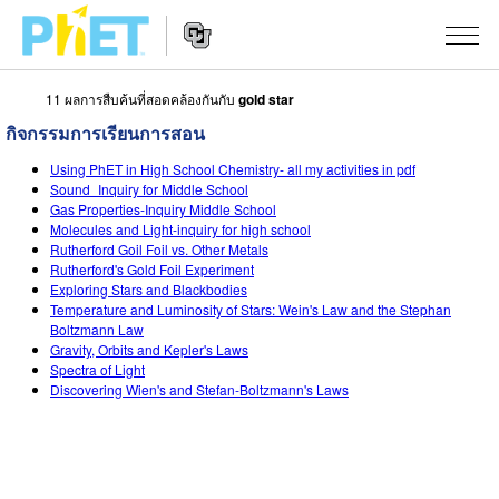
11 ผลการสืบค้นที่สอดคล้องกันกับ
gold star
สืบค้น
กิจกรรมการเรียนการสอน
ภายใน
Website
เว็บไซต์
สถานการณ์จำลอง
Using PhET in High School Chemistry- all my activities in pdf
Navigation
ของ
Sound_Inquiry for Middle School
Gas Properties-Inquiry Middle School
PhET
All Sims
STUDIO
Molecules and Light-inquiry for high school
Rutherford Goil Foil vs. Other Metals
About Studio
TEACHING
ฟิสิกส์
Rutherford's Gold Foil Experiment
Exploring Stars and Blackbodies
Customizable Sims
ค้นหากิจกรรม
งานวิจัย
Temperature and Luminosity of Stars: Wein's Law and the Stephan
คณิตศาสตร์
Boltzmann Law
Start a Free Trial
Gravity, Orbits and Kepler's Laws
ร่วมแบ่งปันกิจกรรม
INITIATIVES
เคมี
Spectra of Light
Purchase a License
Discovering Wien's and Stefan-Boltzmann's Laws
Activity Contribution Guidelines
Inclusive Design
เข้าสู่ระบบ / สมัครเพื่อเข้าใช้ระบบ
วิทยาศาสตร์ของโลก
Virtual Workshops
PhET Global
ชีววิทยา
เข้าสู่ระบบ / สมัครเพื่อเข้าใช้ระบบ
Professional Learning with PhET
Data Fluency