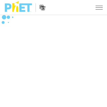
สืบค้น
ภายใน
Website
เว็บไซต์
สถานการณ์จำลอง
Navigation
ของ
PhET
All Sims
STUDIO
About Studio
TEACHING
ฟิสิกส์
Customizable Sims
ค้นหากิจกรรม
งานวิจัย
คณิตศาสตร์
Start a Free Trial
ร่วมแบ่งปันกิจกรรม
INITIATIVES
เคมี
Purchase a License
Activity Contribution Guidelines
Inclusive Design
เข้าสู่ระบบ / สมัครเพื่อเข้าใช้ระบบ
วิทยาศาสตร์ของโลก
Virtual Workshops
PhET Global
ชีววิทยา
เข้าสู่ระบบ / สมัครเพื่อเข้าใช้ระบบ
Professional Learning with PhET
Data Fluency