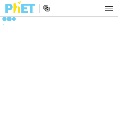
สืบค้น
ภายใน
Website
เว็บไซต์
สถานการณ์จำลอง
Navigation
ของ
PhET
All Sims
STUDIO
About Studio
TEACHING
ฟิสิกส์
Customizable Sims
ค้นหากิจกรรม
งานวิจัย
คณิตศาสตร์
Start a Free Trial
ร่วมแบ่งปันกิจกรรม
INITIATIVES
เคมี
Purchase a License
Activity Contribution Guidelines
Inclusive Design
เข้าสู่ระบบ / สมัครเพื่อเข้าใช้ระบบ
วิทยาศาสตร์ของโลก
Virtual Workshops
PhET Global
ชีววิทยา
เข้าสู่ระบบ / สมัครเพื่อเข้าใช้ระบบ
Professional Learning with PhET
Data Fluency