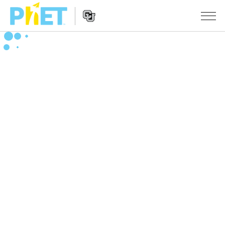
สืบค้น
ภายใน
Website
เว็บไซต์
สถานการณ์จำลอง
Navigation
ของ
PhET
All Sims
STUDIO
About Studio
TEACHING
ฟิสิกส์
Customizable Sims
ค้นหากิจกรรม
งานวิจัย
คณิตศาสตร์
Start a Free Trial
ร่วมแบ่งปันกิจกรรม
INITIATIVES
เคมี
Purchase a License
Activity Contribution Guidelines
Inclusive Design
เข้าสู่ระบบ / สมัครเพื่อเข้าใช้ระบบ
วิทยาศาสตร์ของโลก
Virtual Workshops
PhET Global
ชีววิทยา
เข้าสู่ระบบ / สมัครเพื่อเข้าใช้ระบบ
Professional Learning with PhET
Data Fluency