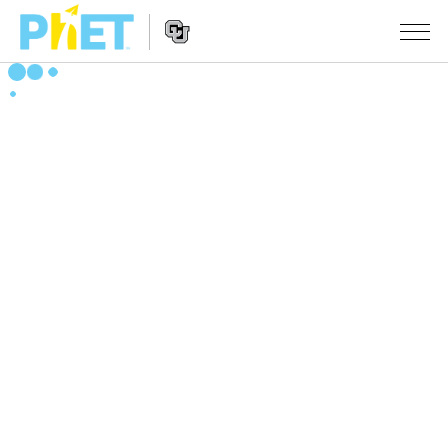
สืบค้น
ภายใน
Website
เว็บไซต์
สถานการณ์จำลอง
Navigation
ของ
PhET
All Sims
STUDIO
About Studio
TEACHING
ฟิสิกส์
Customizable Sims
ค้นหากิจกรรม
งานวิจัย
คณิตศาสตร์
Start a Free Trial
ร่วมแบ่งปันกิจกรรม
INITIATIVES
เคมี
Purchase a License
Activity Contribution Guidelines
Inclusive Design
เข้าสู่ระบบ / สมัครเพื่อเข้าใช้ระบบ
วิทยาศาสตร์ของโลก
Virtual Workshops
PhET Global
ชีววิทยา
เข้าสู่ระบบ / สมัครเพื่อเข้าใช้ระบบ
Professional Learning with PhET
Data Fluency