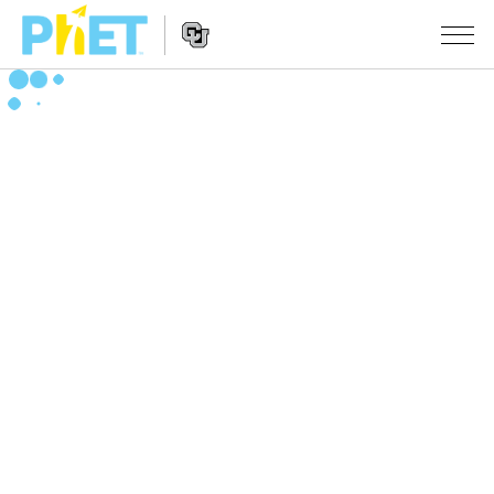
สืบค้น
ภายใน
Website
เว็บไซต์
สถานการณ์จำลอง
Navigation
ของ
PhET
All Sims
STUDIO
About Studio
TEACHING
ฟิสิกส์
Customizable Sims
ค้นหากิจกรรม
งานวิจัย
คณิตศาสตร์
Start a Free Trial
ร่วมแบ่งปันกิจกรรม
INITIATIVES
เคมี
Purchase a License
Activity Contribution Guidelines
Inclusive Design
เข้าสู่ระบบ / สมัครเพื่อเข้าใช้ระบบ
วิทยาศาสตร์ของโลก
Virtual Workshops
PhET Global
ชีววิทยา
เข้าสู่ระบบ / สมัครเพื่อเข้าใช้ระบบ
Professional Learning with PhET
Data Fluency