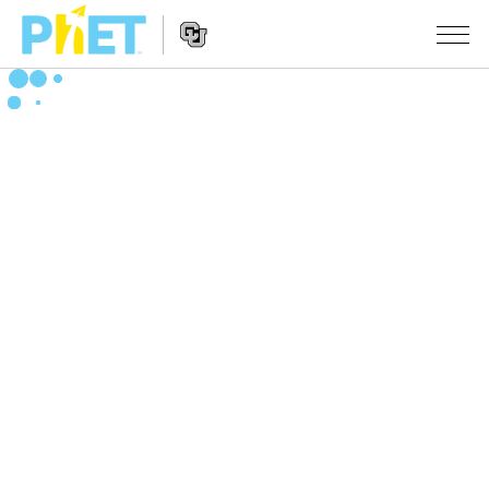
สืบค้น
ภายใน
Website
เว็บไซต์
สถานการณ์จำลอง
Navigation
ของ
PhET
All Sims
STUDIO
About Studio
TEACHING
ฟิสิกส์
Customizable Sims
ค้นหากิจกรรม
งานวิจัย
คณิตศาสตร์
Start a Free Trial
ร่วมแบ่งปันกิจกรรม
INITIATIVES
เคมี
Purchase a License
Activity Contribution Guidelines
Inclusive Design
เข้าสู่ระบบ / สมัครเพื่อเข้าใช้ระบบ
วิทยาศาสตร์ของโลก
Virtual Workshops
PhET Global
ชีววิทยา
เข้าสู่ระบบ / สมัครเพื่อเข้าใช้ระบบ
Professional Learning with PhET
Data Fluency