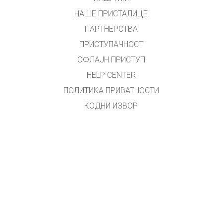
НАШЕ ПРИСТАЛИЦЕ
ПАРТНЕРСТВА
ПРИСТУПАЧНОСТ
ОФЛАЈН ПРИСТУП
HELP CENTER
ПОЛИТИКА ПРИВАТНОСТИ
КОДНИ ИЗВОР
ЛИЦЕНЦИРАЊЕ
ЗА ПРЕВОДИОЦЕ
КОНТАКТ
Превео и прилагодио Владан Ал. Младеновић
Примедбе на
vladan.al.m@gmail.com