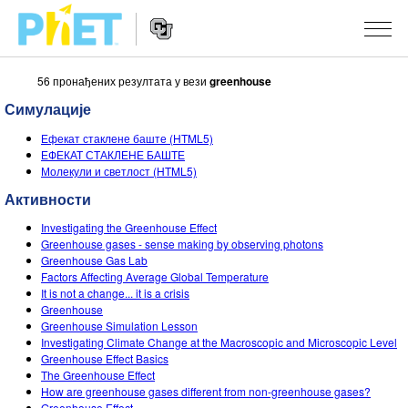
56 пронађених резултата у вези
greenhouse
Претрага
PhET
Симулације
вебсајта
Website
СИМУЛАЦИЈЕ
Ефекат стаклене баште (HTML5)
Navigation
ЕФЕКАТ СТАКЛЕНЕ БАШТЕ
Све симулације
Молекули и светлост (HTML5)
STUDIO
Активности
Физика
About Studio
УЧЕЊЕ
Investigating the Greenhouse Effect
Математика & Статистика
Customizable Sims
Претражи активности
ИСТРАЖИВАЊА
Greenhouse gases - sense making by observing photons
Greenhouse Gas Lab
Хемија
Start a Free Trial
Подели своје активности
Factors Affecting Average Global Temperature
ИНИЦИЈАТИВЕ
It is not a change... it is a crisis
Земља& Свемир
Purchase a License
Greenhouse
Activity Contribution Guidelines
Инклузивни дизајн
ПРИЈАВИТЕ СЕ / РЕГИСТРУЈТЕ СЕ
Greenhouse Simulation Lesson
Биологија
Investigating Climate Change at the Macroscopic and Microscopic Level
Виртуелне радионице
PhET Глобал
Greenhouse Effect Basics
ПРИЈАВИТЕ СЕ / РЕГИСТРУЈТЕ СЕ
The Greenhouse Effect
Преведене симулације
Professional Learning with PhET
Data Fluency
How are greenhouse gases different from non-greenhouse gases?
Greenhouse Effect