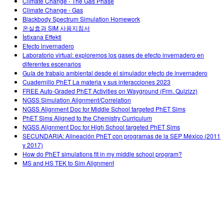
Climate Change - The Gas Phase
Climate Change - Gas
Blackbody Spectrum Simulation Homework
온실효과 SIM 사용지침서
İstixana Effekti
Efecto invernadero
Laboratorio virtual: exploremos los gases de efecto invernadero en
diferentes escenarios
Guía de trabajo ambiental desde el simulador efecto de invernadero
Cuadernillo PhET La materia y sus interacciones 2023
FREE Auto-Graded PhET Activities on Wayground (Frm. Quizizz)
NGSS Simulation Alignment/Correlation
NGSS Alignment Doc for Middle School targeted PhET Sims
PhET Sims Aligned to the Chemistry Curriculum
NGSS Alignment Doc for High School targeted PhET Sims
SECUNDARIA: Alineación PhET con programas de la SEP México (2011
y 2017)
How do PhET simulations fit in my middle school program?
MS and HS TEK to Sim Alignment