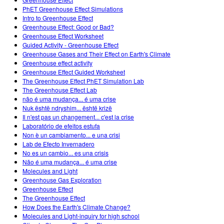
Customizable Sims
Teaching with PhET
DEIB in STEM Ed
PhET Greenhouse Effect Simulations
Intro to Greenhouse Effect
SceneryStack OSE
Greenhouse Effect: Good or Bad?
Greenhouse Effect Worksheet
Impact Report
Guided Activity - Greenhouse Effect
Greenhouse Gases and Their Effect on Earth's Climate
Greenhouse effect activity
Greenhouse Effect Guided Worksheet
The Greenhouse Effect PhET Simulation Lab
The Greenhouse Effect Lab
não é uma mudança... é uma crise
Nuk është ndryshim... është krizë
Il n'est pas un changement... c'est la crise
Laboratório de efeitos estufa
Non è un cambiamento... e una crisi
Lab de Efecto Invernadero
No es un cambio... es una crisis
Não é uma mudança... é uma crise
Molecules and Light
Greenhouse Gas Exploration
Greenhouse Effect
The Greenhouse Effect
How Does the Earth's Climate Change?
Molecules and Light-inquiry for high school