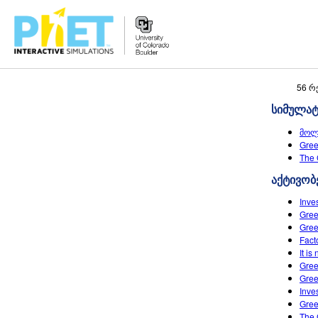
Search
56 რ
the
სიმულა
PhET
Website
მოლ
Gree
The 
აქტივობ
Inve
Gree
Gree
Fact
It is
Gre
Gree
Inve
Gree
The 