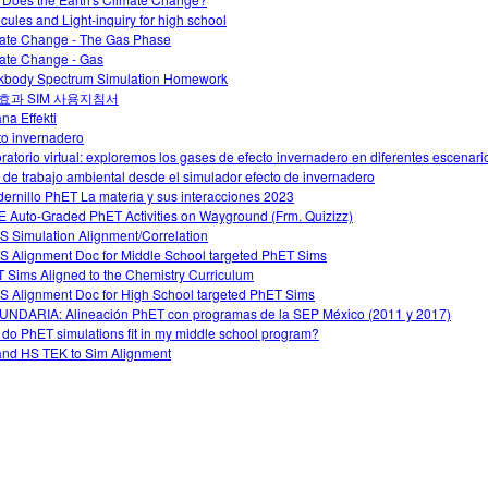
cules and Light-inquiry for high school
ate Change - The Gas Phase
ate Change - Gas
kbody Spectrum Simulation Homework
효과 SIM 사용지침서
ana Effekti
to invernadero
ratorio virtual: exploremos los gases de efecto invernadero en diferentes escenari
 de trabajo ambiental desde el simulador efecto de invernadero
ernillo PhET La materia y sus interacciones 2023
 Auto-Graded PhET Activities on Wayground (Frm. Quizizz)
 Simulation Alignment/Correlation
 Alignment Doc for Middle School targeted PhET Sims
 Sims Aligned to the Chemistry Curriculum
 Alignment Doc for High School targeted PhET Sims
NDARIA: Alineación PhET con programas de la SEP México (2011 y 2017)
do PhET simulations fit in my middle school program?
nd HS TEK to Sim Alignment