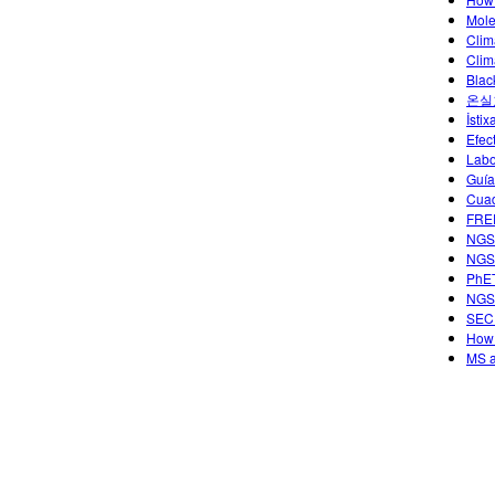
Mole
Clim
Clim
Blac
온실
İstix
Efec
Labo
Guía
Cuad
FREE
NGSS
NGSS
PhET
NGSS
SECU
How 
MS a