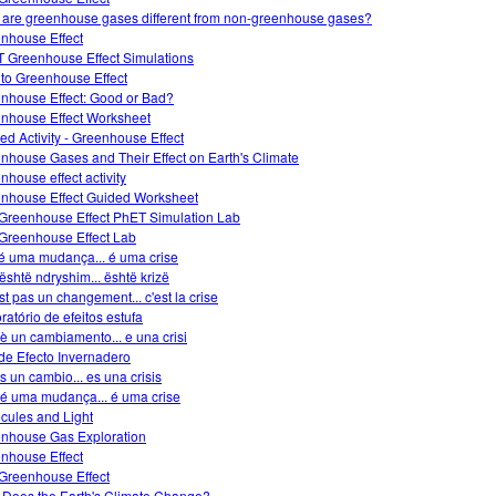
are greenhouse gases different from non-greenhouse gases?
nhouse Effect
 Greenhouse Effect Simulations
o to Greenhouse Effect
nhouse Effect: Good or Bad?
nhouse Effect Worksheet
ed Activity - Greenhouse Effect
nhouse Gases and Their Effect on Earth's Climate
nhouse effect activity
nhouse Effect Guided Worksheet
Greenhouse Effect PhET Simulation Lab
Greenhouse Effect Lab
é uma mudança... é uma crise
është ndryshim... është krizë
est pas un changement... c'est la crise
ratório de efeitos estufa
è un cambiamento... e una crisi
de Efecto Invernadero
s un cambio... es una crisis
é uma mudança... é uma crise
cules and Light
nhouse Gas Exploration
nhouse Effect
Greenhouse Effect
Does the Earth's Climate Change?