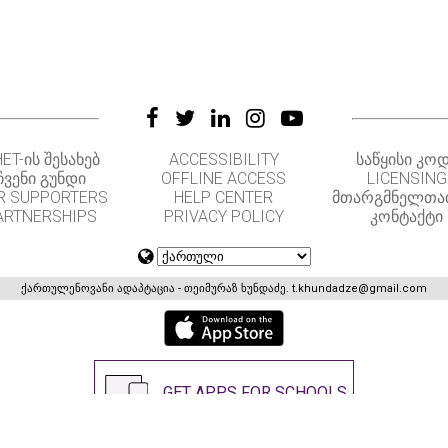
ET-ᲘᲡ ᲨᲔᲡᲐᲮᲔᲑ
ACCESSIBILITY
ᲡᲐᲬᲧᲘᲡᲘ ᲙᲝ
ᲩᲕᲔᲜᲘ ᲒᲣᲜᲓᲘ
OFFLINE ACCESS
LICENSING
R SUPPORTERS
HELP CENTER
ᲛᲗᲐᲠᲒᲛᲜᲔᲚᲗᲐ
ARTNERSHIPS
PRIVACY POLICY
ᲙᲝᲜᲢᲐᲥᲢᲘ
ქართულენოვანი ადაპტაცია - თეიმურაზ ხუნდაძე.
t.khundadze@gmail.com
GET APPS FOR SCHOOLS