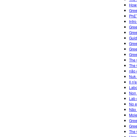
How 
Gree
PhET
Intr
Gree
Gree
Guid
Gree
Gree
Gree
The 
The 
não 
Nuk 
Il n'
Labo
Non 
Lab 
No e
Não 
Mole
Gree
Gree
The 
How 