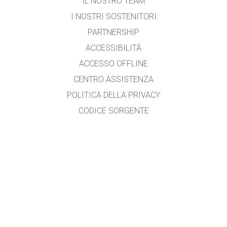
IL NOSTRO TEAM
I NOSTRI SOSTENITORI
PARTNERSHIP
ACCESSIBILITÀ
ACCESSO OFFLINE
CENTRO ASSISTENZA
POLITICA DELLA PRIVACY
CODICE SORGENTE
LICENZA D'USO
PER I TRADUTTORI
CONTATTI
Tradotto da Vito Garganese
garganese.vito@libero.it
con la collaborazione di Alessandra Petazzi