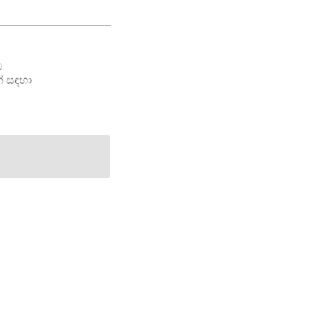
ම
් සඳහා