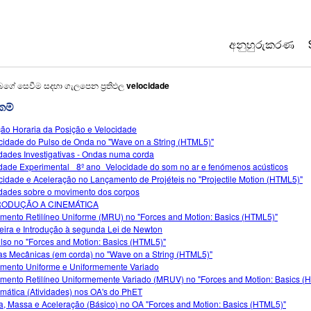
අනුහුරුකරණ
All Sims
බගේ සෙවීම සදහා ගැලපෙන ප්‍රතිඵල
velocidade
රකම්
භොතික විද්‍යාව
ão Horaria da Posição e Velocidade
ගණිතය
cidade do Pulso de Onda no "Wave on a String (HTML5)"
රසායන විද්‍යාව
idades Investigativas - Ondas numa corda
idade Experimental_ 8º ano_Velocidade do som no ar e fenómenos acústicos
භූගෝල විද්‍යාව
cidade e Aceleração no Lançamento de Projéteis no "Projectile Motion (HTML5)"
ජීව විද්‍යාව
idades sobre o movimento dos corpos
RODUÇÃO A CINEMÁTICA
පරිවර්තනය ක
mento Retilíneo Uniforme (MRU) no "Forces and Motion: Basics (HTML5)"
eira e Introdução à segunda Lei de Newton
Customizable
lso no "Forces and Motion: Basics (HTML5)"
s Mecânicas (em corda) no "Wave on a String (HTML5)"
mento Uniforme e Uniformemente Variado
mento Retilíneo Uniformemente Variado (MRUV) no "Forces and Motion: Basics (
mática (Atividades) nos OA's do PhET
a, Massa e Aceleração (Básico) no OA "Forces and Motion: Basics (HTML5)"