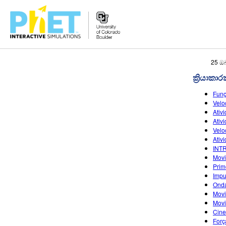
PhET
25 ඔ
වෙබ්
ක්‍රියාකා
අඩවිය
සොයන්න
Funç
Velo
Ativ
Ativ
Velo
Ativ
INT
Movi
Prim
Impu
Onda
Movi
Movi
Cine
Forç