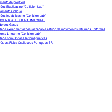
mento de projéteis
sões Elásticas no "Collision Lab"
amento Oblíquo
sões Inelásticas no "Collision Lab"
IMENTO CIRCULAR UNIFORME
do dos Gases
idade experimental: Visualização e estudo de movimentos retilíneos uniformes
nto Linear no "Collision Lab"
idade com Ondas Eletromagnéticas
Quest Física Oscilacoes Portugues BR