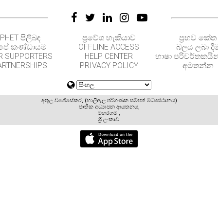
PHET පිලිබඳ
ප්‍රවේශ හැකියාව
ප්‍රභව කේත
පේ කණ්ඩායම
OFFLINE ACCESS
බලය ලබා දී
R SUPPORTERS
HELP CENTER
භාෂා පරිවර්තකයින
ARTNERSHIPS
PRIVACY POLICY
අමතන්න
අතුල විජේසේකර, (හාලිඇල පරිගණක සම්පත් මධ්‍යස්ථානය)
ජාතික අධ්‍යාපන ආයතනය,
මහරගම ,
ශ්‍රී ලංකාව.
GET APPS FOR SCHOOLS