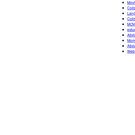
Movi
Coli
Lanç
Coli
MOV
estu
Ativ
Mome
Ativ
Web 