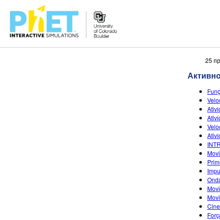
Претрага
25 п
PhET
Активн
вебсајта
Funç
Velo
Ativ
Ativ
Velo
Ativ
INT
Movi
Prim
Impu
Onda
Movi
Movi
Cine
Forç