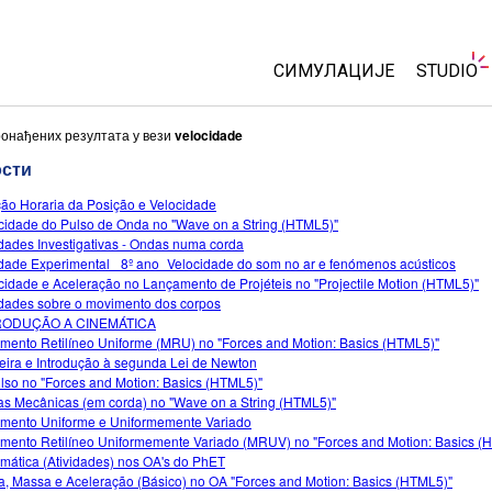
СИМУЛАЦИЈЕ
STUDIO
Све симулације
About S
ронађених резултата у вези
velocidade
Custom
ости
Физика
Start a 
ão Horaria da Posição e Velocidade
Математика & Статистик
cidade do Pulso de Onda no "Wave on a String (HTML5)"
Purchas
Хемија
idades Investigativas - Ondas numa corda
idade Experimental_ 8º ano_Velocidade do som no ar e fenómenos acústicos
Земља& Свемир
cidade e Aceleração no Lançamento de Projéteis no "Projectile Motion (HTML5)"
Биологија
idades sobre o movimento dos corpos
RODUÇÃO A CINEMÁTICA
Преведене симулације
mento Retilíneo Uniforme (MRU) no "Forces and Motion: Basics (HTML5)"
eira e Introdução à segunda Lei de Newton
Customizable Sims
lso no "Forces and Motion: Basics (HTML5)"
s Mecânicas (em corda) no "Wave on a String (HTML5)"
mento Uniforme e Uniformemente Variado
mento Retilíneo Uniformemente Variado (MRUV) no "Forces and Motion: Basics (
mática (Atividades) nos OA's do PhET
a, Massa e Aceleração (Básico) no OA "Forces and Motion: Basics (HTML5)"