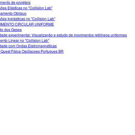
mento de projéteis
sões Elásticas no "Collision Lab"
amento Oblíquo
sões Inelásticas no "Collision Lab"
IMENTO CIRCULAR UNIFORME
do dos Gases
idade experimental: Visualização e estudo de movimentos retilíneos uniformes
nto Linear no "Collision Lab"
idade com Ondas Eletromagnéticas
Quest Física Oscilacoes Portugues BR