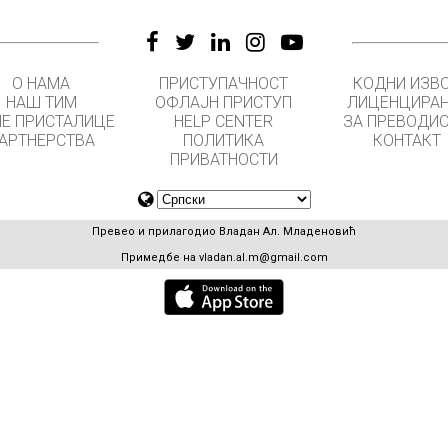
О НАМА
ПРИСТУПАЧНОСТ
КОДНИ ИЗВ
НАШ ТИМ
ОФЛАЈН ПРИСТУП
ЛИЦЕНЦИРА
Е ПРИСТАЛИЦЕ
HELP CENTER
ЗА ПРЕВОДИ
АРТНЕРСТВА
ПОЛИТИКА
КОНТАКТ
ПРИВАТНОСТИ
Превео и прилагодио Владан Ал. Младеновић
Примедбе на
vladan.al.m@gmail.com
GET APPS FOR SCHOOLS