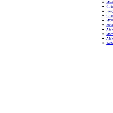
Movi
Coli
Lanç
Coli
MOV
estu
Ativ
Mome
Ativ
Web 