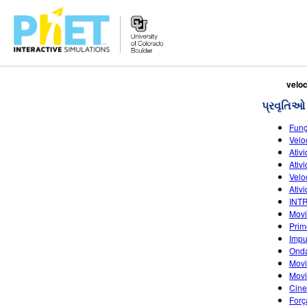
PhET
velo
વેબસાઇટ
પ્રવૃતિઓ
શોધો
Funç
Velo
Ativ
Ativ
Velo
Ativ
INT
Movi
Prim
Impu
Onda
Movi
Movi
Cine
Forç