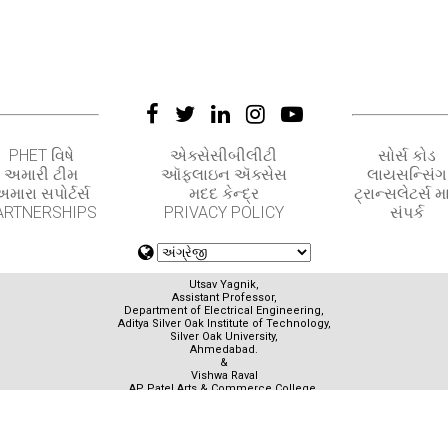
PHET વિષે
એક્સેસીબીલીટી
સોર્સ કોડ
અમારી ટીમ
ઑફલાઇન ઍક્સેસ
લાયસન્સિંગ
મારા સપોર્ટર્સ
મદદ કેન્દ્ર
ટ્રાન્સલેટર્સ મા
ARTNERSHIPS
PRIVACY POLICY
સંપર્ક
Utsav Yagnik,
Assistant Professor,
Department of Electrical Engineering,
Aditya Silver Oak Institute of Technology,
Silver Oak University,
Ahmedabad.
&
Vishwa Raval
AP Patel Arts & Commerce College,
Ahmedabad.