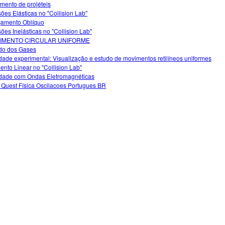
mento de projéteis
sões Elásticas no "Collision Lab"
amento Oblíquo
sões Inelásticas no "Collision Lab"
IMENTO CIRCULAR UNIFORME
do dos Gases
idade experimental: Visualização e estudo de movimentos retilíneos uniformes
nto Linear no "Collision Lab"
idade com Ondas Eletromagnéticas
Quest Física Oscilacoes Portugues BR