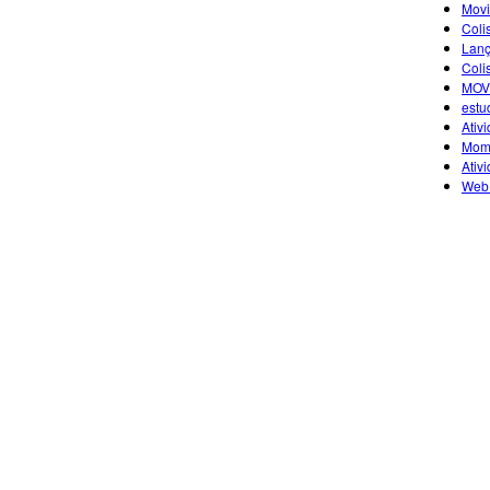
Movi
Coli
Lanç
Coli
MOV
estu
Ativ
Mome
Ativ
Web 