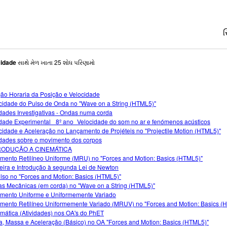
સ
cidade
સાથે મેળ ખાતા 25 શોધ પરિણામો
ão Horaria da Posição e Velocidade
cidade do Pulso de Onda no "Wave on a String (HTML5)"
idades Investigativas - Ondas numa corda
idade Experimental_ 8º ano_Velocidade do som no ar e fenómenos acústicos
cidade e Aceleração no Lançamento de Projéteis no "Projectile Motion (HTML5)"
idades sobre o movimento dos corpos
RODUÇÃO A CINEMÁTICA
mento Retilíneo Uniforme (MRU) no "Forces and Motion: Basics (HTML5)"
eira e Introdução à segunda Lei de Newton
lso no "Forces and Motion: Basics (HTML5)"
s Mecânicas (em corda) no "Wave on a String (HTML5)"
mento Uniforme e Uniformemente Variado
mento Retilíneo Uniformemente Variado (MRUV) no "Forces and Motion: Basics (
mática (Atividades) nos OA's do PhET
a, Massa e Aceleração (Básico) no OA "Forces and Motion: Basics (HTML5)"