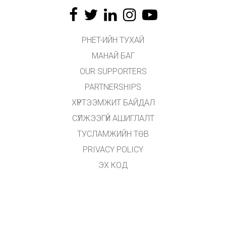
PHET-ИЙН ТУХАЙ
МАНАЙ БАГ
OUR SUPPORTERS
PARTNERSHIPS
ХҮРТЭЭМЖИТ БАЙДАЛ
СҮЛЖЭЭГҮЙ АШИГЛАЛТ
ТУСЛАМЖИЙН ТӨВ
PRIVACY POLICY
ЭХ КОД
ӨМЧЛӨХ
ОРЧУУЛАГЧДАД
ХОЛБОГДОХ