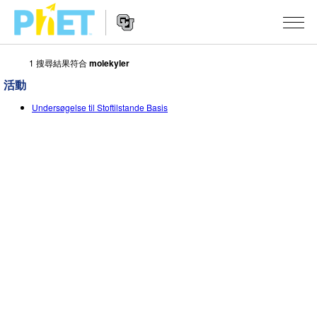
1 搜尋結果符合
molekyler
搜
尋
活動
PhET
Website
教學
網
Undersøgelse til Stoftilstande Basis
Navigation
站
所有模擬教材
STUDIO
About Studio
活動
物理
Customizable Sims
數學
瀏覽活動
研究
Start a Free Trial
化學
分享您的活動
倡議計劃
Purchase a License
地球科學
Activity Contribution Guidelines
包容性輔助設計
登入 / 註冊
生物
Virtual Workshops
PhET 全球社群
登入 / 註冊
Professional Learning with PhET
翻譯教學主題
Data Fluency