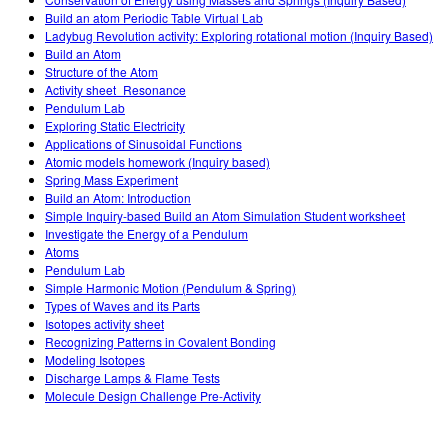
Customizable Sims
Teaching with PhET
DEIB in STEM Ed
Build an atom Periodic Table Virtual Lab
Ladybug Revolution activity: Exploring rotational motion (Inquiry Based)
SceneryStack OSE
Build an Atom
Structure of the Atom
Impact Report
Activity sheet_Resonance
Pendulum Lab
Exploring Static Electricity
Applications of Sinusoidal Functions
Atomic models homework (Inquiry based)
Spring Mass Experiment
Build an Atom: Introduction
Simple Inquiry-based Build an Atom Simulation Student worksheet
Investigate the Energy of a Pendulum
Atoms
Pendulum Lab
Simple Harmonic Motion (Pendulum & Spring)
Types of Waves and its Parts
Isotopes activity sheet
Recognizing Patterns in Covalent Bonding
Modeling Isotopes
Discharge Lamps & Flame Tests
Molecule Design Challenge Pre-Activity