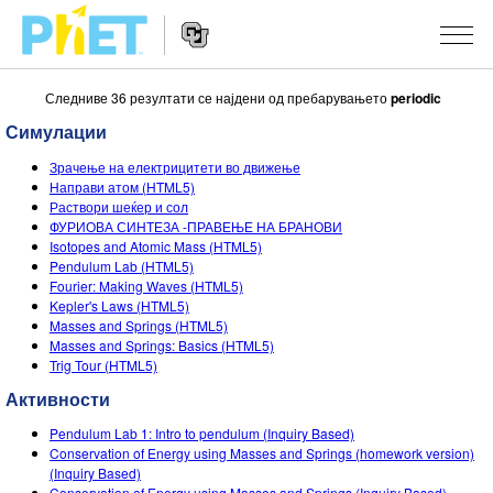
Следниве 36 резултати се најдени од пребарувањето
periodic
Пребарај
ја
Симулации
PhET
Website
веб
СИМУЛАЦИИ
Зрачење на електрицитети во движење
Navigation
страната
Направи атом (HTML5)
All Sims
Раствори шеќер и сол
STUDIO
ФУРИОВА СИНТЕЗА -ПРАВЕЊЕ НА БРАНОВИ
Isotopes and Atomic Mass (HTML5)
Физика
About Studio
НАСТАВА
Pendulum Lab (HTML5)
Fourier: Making Waves (HTML5)
Математика
Customizable Sims
Разгледај Активности
ИСТРАЖУВАЊА
Kepler's Laws (HTML5)
Masses and Springs (HTML5)
Хемија
Start a Free Trial
Споделете ги вашите активности
INITIATIVES
Masses and Springs: Basics (HTML5)
Trig Tour (HTML5)
Географија
Purchase a License
Activity Contribution Guidelines
Inclusive Design
НАЈАВИ СЕ / РЕГИСТРИРАЈ СЕ
Активности
Биологија
Virtual Workshops
PhET Global
Pendulum Lab 1: Intro to pendulum (Inquiry Based)
НАЈАВИ СЕ / РЕГИСТРИРАЈ СЕ
Conservation of Energy using Masses and Springs (homework version)
Преведени симулации
Professional Learning with PhET
Data Fluency
(Inquiry Based)
Conservation of Energy using Masses and Springs (Inquiry Based)