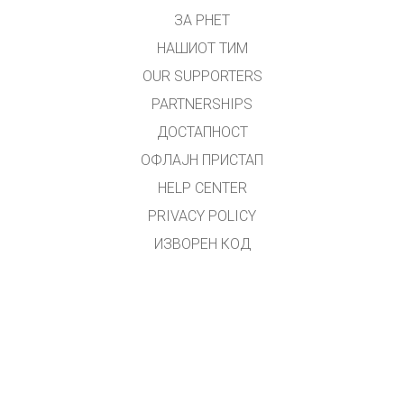
ЗА PHET
НАШИОТ ТИМ
OUR SUPPORTERS
PARTNERSHIPS
ДОСТАПНОСТ
ОФЛАЈН ПРИСТАП
HELP CENTER
PRIVACY POLICY
ИЗВОРЕН КОД
ЛИЦЕНЦИРАЊЕ
ЗА ПРЕВЕДУВАЧИ
КОНТАКТ
Преводот на македонски јазик го направи
Зоран Христовски
.