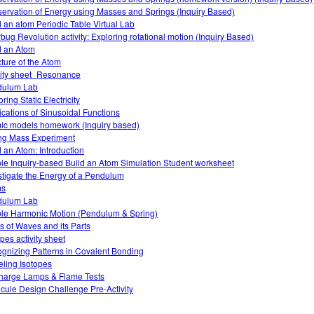
ervation of Energy using Masses and Springs (Inquiry Based)
d an atom Periodic Table Virtual Lab
bug Revolution activity: Exploring rotational motion (Inquiry Based)
d an Atom
cture of the Atom
vity sheet_Resonance
dulum Lab
ring Static Electricity
ications of Sinusoidal Functions
ic models homework (Inquiry based)
ng Mass Experiment
d an Atom: Introduction
le Inquiry-based Build an Atom Simulation Student worksheet
stigate the Energy of a Pendulum
ms
dulum Lab
le Harmonic Motion (Pendulum & Spring)
s of Waves and its Parts
pes activity sheet
gnizing Patterns in Covalent Bonding
ling Isotopes
harge Lamps & Flame Tests
cule Design Challenge Pre-Activity