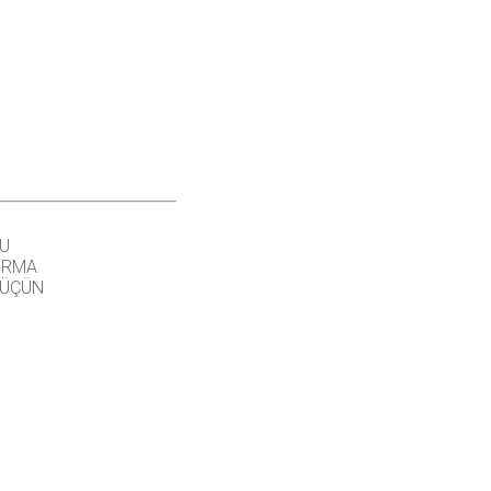
U
IRMA
 ÜÇÜN