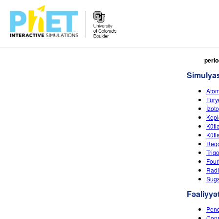
PhET
perio
vebsaytında
Simulyas
axtarın
Atom
Fury
İzot
Kepl
Kütl
Kütl
Rəqq
Triq
Four
Radi
Suga
Fəaliyyət
Pend
Cons