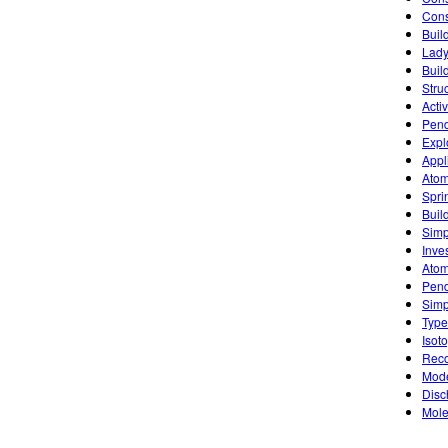
Cons
Buil
Lady
Buil
Stru
Acti
Pen
Explo
Appl
Atom
Spri
Buil
Simp
Inve
Ato
Pen
Simp
Type
Isoto
Reco
Mode
Disc
Mole