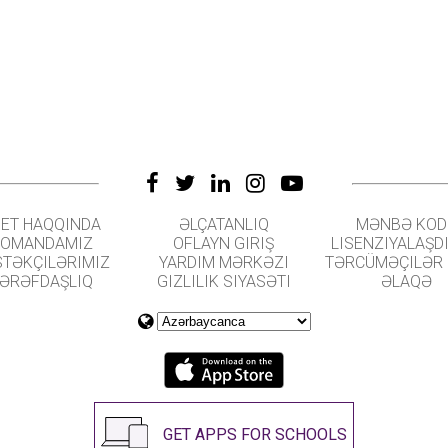
ET HAQQINDA
ƏLÇATANLIQ
MƏNBƏ KOD
OMANDAMIZ
OFLAYN GIRIŞ
LISENZIYALAŞD
TƏKÇILƏRIMIZ
YARDIM MƏRKƏZI
TƏRCÜMƏÇILƏR
ƏRƏFDAŞLIQ
GIZLILIK SIYASƏTI
ƏLAQƏ
GET APPS FOR SCHOOLS