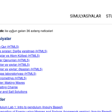
SIMULYASIYALAR
ST
Bütün Simulyasiyalar
A
dic
ilə uyğun gələn 36 axtarış nəticələri
C
iyalar
Fizika
S
 Qur (HTML5)
Riyaziyyat
e sıraları: Dalğa yaratmaq (HTML5)
P
Kimya
oplar və Atom Kütləsi (HTML5)
er Qanunları (HTML5)
Yer Elmləri
ələr və yaylar (HTML5)
Biologiya
ələr və yaylar: Əsasları (HTML5)
as laboratoriyası (HTML5)
Tərcümə Olunmuş Simu
onometriya (HTML5)
ier: Making Waves
Customizable Sims
ating Charge
r and Salt Solutions
lər
ulum Lab 1: Intro to pendulum (Inquiry Based)
ervation of Energy using Masses and Springs (homework version) (Inquiry Based)