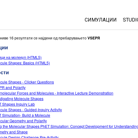
СИМУЛАЦИИ
STUDI
All Sims
Abou
ниве 16 резултати се најдени од пребарувањето
VSEPR
Cust
ции
Физика
Start
ци на молекул (HTML5)
Математика
cule Shapes: Basics (HTML5)
Purc
Хемија
ости
Географија
cule Shapes - Clicker Questions
Биологија
R and Polarity
rmolecular Forces and Molecules - Interactive Lecture Demonstration
Преведени симулац
stigating Molecule Shapes
Customizable Sims
 Shapes Inquiry Lab
cule Shapes - Guided-Inquiry Activity
 Simulation- Build a Molecule
cular Geometry and Polarity
g the Molecular Shapes PhET Simulation: Concept Development for Understandin
etry and Shape
cule Design Challenge Pre-Activity