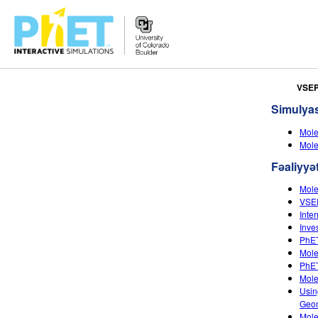
PhET
VSE
vebsaytında
Simulyas
axtarın
Mole
Mole
Fəaliyyət
Mole
VSEP
Inte
Inve
PhET
Mole
PhET
Mole
Usin
Geom
Mole