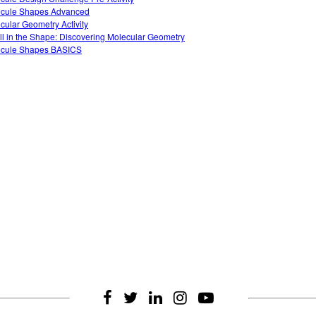
cule Shapes Advanced
cular Geometry Activity
 All in the Shape: Discovering Molecular Geometry
cule Shapes BASICS