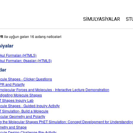
SIMULYASIYALAR
ST
Bütün Simulyasiyalar
A
PR
ilə uyğun gələn 16 axtarış nəticələri
C
iyalar
Fizika
S
kul Formaları (HTML5)
Riyaziyyat
kul Formaları: Əsasları (HTML5)
P
Kimya
lər
Yer Elmləri
cule Shapes - Clicker Questions
Biologiya
R and Polarity
rmolecular Forces and Molecules - Interactive Lecture Demonstration
Tərcümə Olunmuş Simu
stigating Molecule Shapes
Customizable Sims
 Shapes Inquiry Lab
cule Shapes - Guided-Inquiry Activity
 Simulation- Build a Molecule
cular Geometry and Polarity
g the Molecular Shapes PhET Simulation: Concept Development for Understandin
etry and Shape
cule Design Challenge Pre-Activity