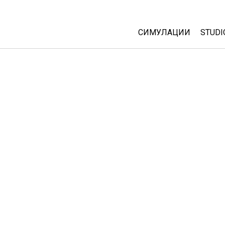
СИМУЛАЦИИ
STUDI
All Sims
Abou
Cust
Физика
Start
Математика
Purc
Хемија
Географија
Биологија
Преведени симулац
Customizable Sims