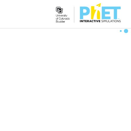
Search
the
PhET
Website