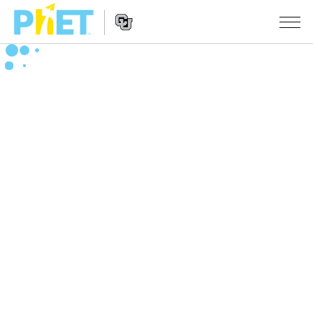
Search
the
PhET
Website
Website
シミュレーション
Navigation
All Sims
STUDIO
物理
About Studio
TEACHING
Customizable Sims
数学
アクティビティ一覧
研究
Start a Free Trial
化学
Contribute an Activity
INITIATIVES
Purchase a License
地球科学
Activity Contribution Guidelines
Inclusive Design
ログイン / 登録
Virtual Workshops
生物
PhET Global
ログイン / 登録
Professional Learning with PhET
翻訳版シミュレーション
Data Fluency