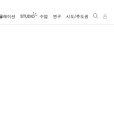
웹
뮬레이션
STUDIO
수업
연구
시도/주도권
사
이
트
About Studio
모든 심(Sims)
활동 검색
포용적 디자인
인
인
탐
Customizable Sims
당신의 활동을 공유하세요.
PhET 글로벌
색
물리학
Start a Free Trial
활동 기여 지침
Data Fluency
수학 및 통계학
Purchase a License
STEM Ed의 DEIB
가상 워크숍
화학
SceneryStack OSE
Professional Learning with PhET
지구 및 우주
Impact Report
Teaching with PhET
생물학
번역된 시뮬레이션
Customizable Sims