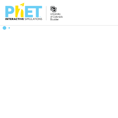
PhET
웹
사
이
트
검
색