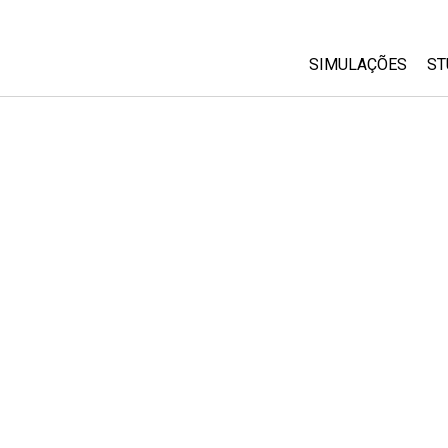
SIMULAÇÕES
ST
All Sims
Física
Matemática
Química
Ciências da Terra
Biologia
Simulações Trad
Customizable Si