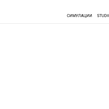
СИМУЛАЦИИ
STUDI
All Sims
Abou
Cust
Физика
Start
Математика
Purc
Хемија
Географија
Биологија
Преведени симулац
Customizable Sims