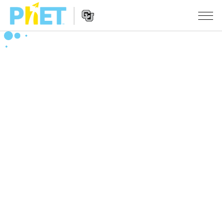
PhET
웹
사
웹
시뮬레이션
이
사
트
이
모든 심(Sims)
STUDIO
검
트
색
탐
About Studio
수업
물리학
색
Customizable Sims
수학 및 통계학
활동 검색
연구
Start a Free Trial
화학
당신의 활동을 공유하세요.
시도/주도권
Purchase a License
지구 및 우주
활동 기여 지침
포용적 디자인
로그인/등록
생물학
가상 워크숍
PhET 글로벌
로그인/등록
번역된 시뮬레이션
Professional Learning with PhET
Data Fluency